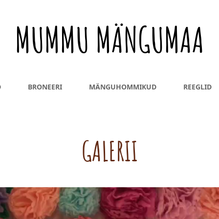
MUMMU MÄNGUMAA
D
BRONEERI
MÄNGUHOMMIKUD
REEGLID
GALERII
sitaja